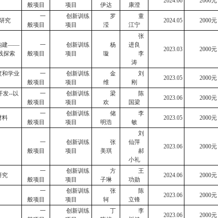
2024.06
2000
元
般项目
项目
伊达
康澄
一
创新训练
罗
童
研究
2024
.0
5
2000
元
般项目
项目
滢
江宁
张
构建
——
一
创新训练
杨
进良
202
3.
0
3
2000
元
践探索
般项目
项目
璇
李
涛
度和学业
一
创新训练
金
刘
2023
.0
5
2000
元
般项目
项目
维
刚
开发
--
以
一
创新训练
梁
陈
2023.06
2000
元
般项目
项目
欢
国梁
一
创新训练
储
李
材料
2023.
0
5
2000
元
般项目
项目
明浩
敏
刘
一
创新训练
张
仙萍
2023.
0
6
2000
元
般项目
项目
美琪
郝
小礼
一
创新训练
方
王
研究
2024.
0
6
2000
元
般项目
项目
子琳
功勋
一
创新训练
张
陈
2023.06
2000
元
般项目
项目
轲
立锋
一
创新训练
丁
李
2023.06
2000
元