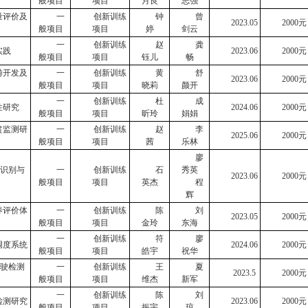
般项目
项目
月良
志强
量评价及
一
创新训练
钟
曾
2023.
0
5
2000
元
般项目
项目
婷
剑云
一
创新训练
赵
龚
实践
2023
.0
6
2000
元
般项目
项目
钰儿
畅
游开发及
一
创新训练
黄
舒
20
23
.0
6
2000
元
般项目
项目
晓莉
颜开
一
创新训练
杜
成
性研究
2024.06
2000
元
般项目
项目
昕玲
娟娟
贫监测研
一
创新训练
赵
李
2025.06
2000
元
般项目
项目
茜
乐林
廖
识别与
一
创新训练
石
秀英
2023.06
2000
元
般项目
项目
英杰
程
辉
养评价体
一
创新训练
陈
刘
2023
.0
5
2000
元
般项目
项目
金玲
东海
一
创新训练
符
廖
调度系统
2024
.0
6
2000
元
般项目
项目
皓宇
祝华
驶检测
一
创新训练
王
夏
2023.5
2000
元
般项目
项目
维杰
新军
一
创新训练
陈
刘
检测研究
2023.
0
6
2000
元
般项目
项目
振宇
琼