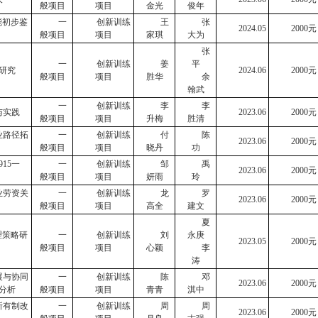
般项目
项目
金光
俊年
能初步鉴
一
创新训练
王
张
2024.05
2000
元
般项目
项目
家琪
大为
张
一
创新训练
姜
平
研究
2024.
0
6
2000
元
般项目
项目
胜华
余
翰武
一
创新训练
李
李
与实践
2023.06
2000
元
般项目
项目
升梅
胜清
业路径拓
一
创新训练
付
陈
2023.06
2000
元
般项目
项目
晓丹
功
915
一
一
创新训练
邹
禹
2023.
0
6
2000
元
般项目
项目
妍雨
玲
业劳资关
一
创新训练
龙
罗
2023
.0
6
2000
元
般项目
项目
高全
建文
夏
理策略研
一
创新训练
刘
永庚
2023.
0
5
2000
元
般项目
项目
心颖
李
涛
展与协同
一
创新训练
陈
邓
2023.
0
6
2000
元
分析
般项目
项目
青青
淇中
所有制改
一
创新训练
周
周
202
3
.
0
6
2000
元