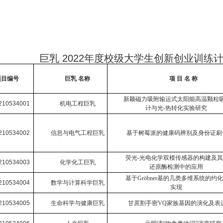
20
巨乳 2022年度校级大学生创新创业训练
项目编号
巨乳 名称
项 目 名 称
新颖磁力吸附输运式太阳能高温颗粒
210534001
机电工程巨乳
计与光
-
热转化实验研究
210534002
信息与电气工程巨乳
基于树莓派的健康码辨别及身份证刷
荧光
-
光电化学双模传感器的构建及其
210534003
化学化工巨乳
还原酶检测中的应用
基于
Gröbner
基的几类多维系统的约化
210534004
数学与计算科学巨乳
实现
210534005
生命科学与健康巨乳
甘蔗割手密
VQ
家族基因的演化及表