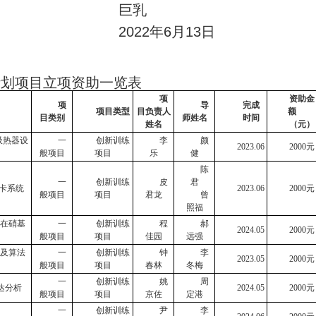
巨乳
22年6月1
3
日
计划项目立项资助一览表
项
资助金
项
导
完成
项目类型
目负责人
额
目类别
师姓名
时间
姓名
（元）
吸热器设
一
创新训练
李
颜
2023.06
2000
元
般项目
项目
乐
健
陈
一
创新训练
皮
君
卡系统
2023.
0
6
2000
元
般项目
项目
君龙
曾
照福
在硝基
一
创新训练
程
郝
2024.05
2000
元
般项目
项目
佳园
远强
及算法
一
创新训练
钟
李
2023.05
2000
元
般项目
项目
春林
冬梅
一
创新训练
姚
周
达分析
2024.05
2000
元
般项目
项目
京佐
定港
一
创新训练
尹
李