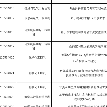
210534016
信息与电气工程巨乳
考生身份核验与考试管理系统
210534017
信息与电气工程巨乳
基于树莓派的盲人阅读助手
计算机科学与工程巨
210534018
基于窄带物联网的电动车火灾监测预
乳
计算机科学与工程巨
210534019
面向空间数据的聚类算法研究
乳
2+
新型
Sr
掺杂
LaVO
纳米荧光探针的
4
210534020
化学化工巨乳
2+
Cu
检测应用研究
酰基硫脲
@PVDF
聚合物包容膜的制
210534021
化学化工巨乳
贵金属离子的吸附性能和机理
210534022
化学化工巨乳
非贵金属型燃料电池阴极催化剂研发
基于稀疏连接和注意力机制的多模式
210534023
数学与计算科学巨乳
特征提取与分类
210534024
物理与电子科学巨乳
危化品仓库巡检盘点
ROS
机器