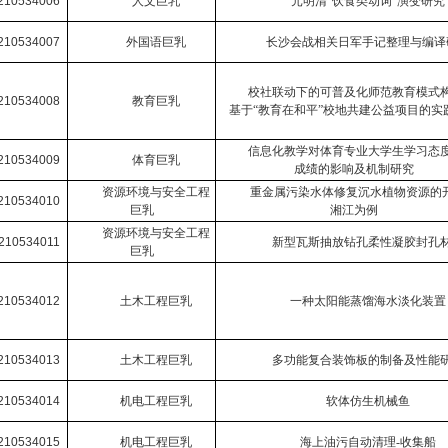
210534006
人文巨乳
元明清
“
饮食类动词
”
演变研究
210534007
外国语巨乳
长沙会战相关日军手记整理与编译
校社联动下的可普及化师范教育模式
210534008
教育巨乳
基于
“
教育在和平
”
校地共建公益项目的实
信息化教学对体育专业大学生学习态
210534009
体育巨乳
成绩的影响及机制研究
资源环境与安全工程
重金属污染水体修复沉水植物资源的
210534010
巨乳
湘江为例
资源环境与安全工程
210534011
新型瓦斯抽放钻孔柔性凝胶封孔
巨乳
210534012
土木工程巨乳
一种太阳能蒸馏海水淡化装置
210534013
土木工程巨乳
多功能复合装饰板的制备及性能
210534014
机电工程巨乳
软体仿生机械鱼
210534015
机电工程巨乳
海上油污自动清理
-
收集船