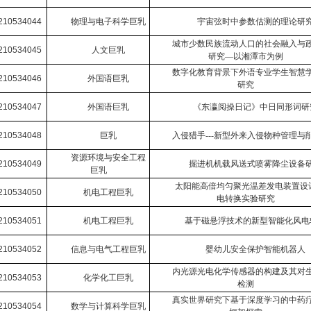
210534044
物理与电子科学巨乳
宇宙弦时中参数估测的理论研
城市少数民族流动人口的社会融入与
210534045
人文巨乳
研究
—
以湘潭市为例
数字化教育背景下外语专业学生智慧
210534046
外国语巨乳
研究
210534047
外国语巨乳
《东瀛阅操日记》中日同形词研
210534048
巨乳
入侵猎手
---
新型外来入侵物种管理与
资源环境与安全工程
210534049
掘进机机载风送式喷雾降尘设备
巨乳
太阳能高倍均匀聚光温差发电装置设
210534050
机电工程巨乳
电转换实验研究
210534051
机电工程巨乳
基于磁悬浮技术的新型智能化风电
210534052
信息与电气工程巨乳
婴幼儿安全保护智能机器人
内光源光电化学传感器的构建及其对
210534053
化学化工巨乳
检测
真实世界研究下基于深度学习的中药
210534054
数学与计算科学巨乳