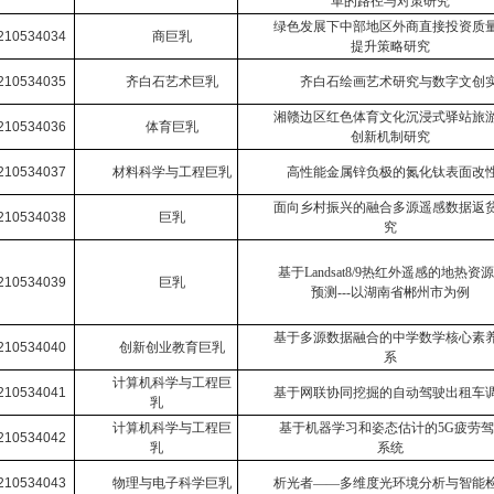
革的路径与对策研究
绿色发展下中部地区外商直接投资质
210534034
商巨乳
提升策略研究
210534035
齐白石艺术巨乳
齐白石绘画艺术研究与数字文创
湘赣边区红色体育文化沉浸式驿站旅
210534036
体育巨乳
创新机制研究
210534037
材料科学与工程巨乳
高性能金属锌负极的氮化钛表面改
面向乡村振兴的融合多源遥感数据返
210534038
巨乳
究
基于
Landsat8/9
热红外遥感的地热资源
210534039
巨乳
预测
---
以湖南省郴州市为例
基于多源数据融合的中学数学核心素
210534040
创新创业教育巨乳
系
计算机科学与工程巨
210534041
基于网联协同挖掘的自动驾驶出租车
乳
计算机科学与工程巨
基于机器学习和姿态估计的
5G
疲劳驾
210534042
乳
系统
210534043
物理与电子科学巨乳
析光者
——
多维度光环境分析与智能