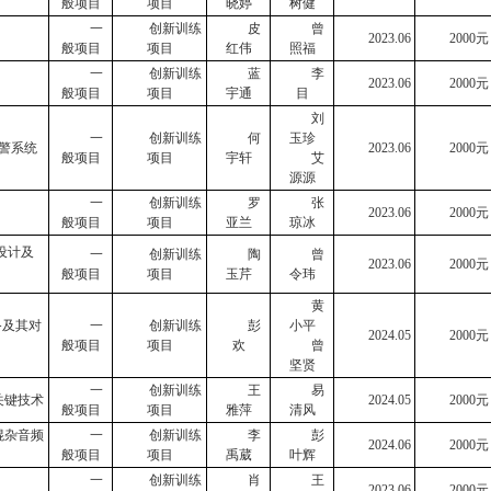
般项目
项目
晓婷
树健
一
创新训练
皮
曾
2023.
0
6
2000
元
般项目
项目
红伟
照福
一
创新训练
蓝
李
2023.
0
6
2000
元
般项目
项目
宇通
目
刘
一
创新训练
何
玉珍
警系统
2023.06
2000
元
般项目
项目
宇轩
艾
源源
一
创新训练
罗
张
2023
.0
6
2000
元
般项目
项目
亚兰
琼冰
设计及
一
创新训练
陶
曾
2023.06
2000
元
般项目
项目
玉芹
令玮
黄
备及其对
一
创新训练
彭
小平
2024.05
2000
元
般项目
项目
欢
曾
坚贤
一
创新训练
王
易
关键技术
2024.05
2000
元
般项目
项目
雅萍
清风
混杂音频
一
创新训练
李
彭
2024.06
2000
元
般项目
项目
禹葳
叶辉
一
创新训练
肖
王
人
2023.
0
6
2000
元