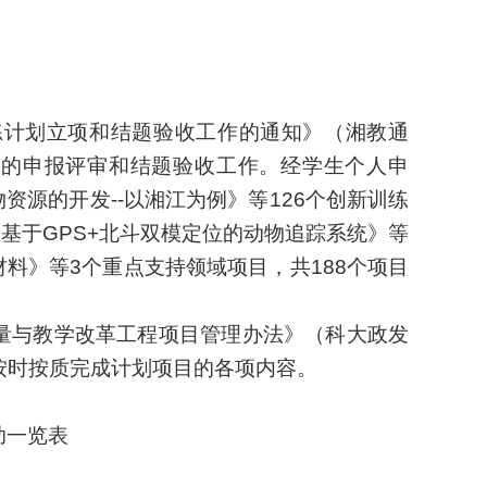
练计划立项和结题验收工作的通知》（湘教通
项目的申报评审和结题验收工作。经学生个人申
资源的开发--以湘江为例
》等
126
个创新训练
《
基于GPS+北斗双模定位的动物追踪系统
》等
材料
》等
3
个重点支持领域项目，共18
8
个项目
量与教学改革工程项目管理办法》（科大政发
，按时按质完成计划项目的各项内容。
助一览表