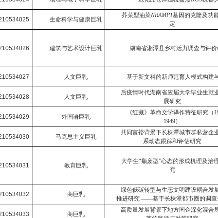
芥菜型油菜
NRAMP1
基因的克隆及功
210534025
生命科学与健康巨乳
定
210534026
建筑与艺术设计巨乳
湖南省湘潭县乡村活力调查与评价
210534027
人文巨乳
基于新文科的新师范育人模式构建
后疫情时代湖南省应届大学毕业生就
210534028
人文巨乳
展研究
《红藏》革命文学译作特征研究（
1
210534029
外国语巨乳
1949
）
共同富裕背景下长株潭城市群私营企
210534030
马克思主义巨乳
系动态跟踪和评估研究
大学生
“
颓废型
”
心态的形成机理及治
210534031
教育巨乳
究
绿色低碳转型与生态文明建设耦合发
210534032
商巨乳
推进研究
——
基于长株潭都市圈的调查
高质量发展背景下地方国企深化混合
210534033
商巨乳