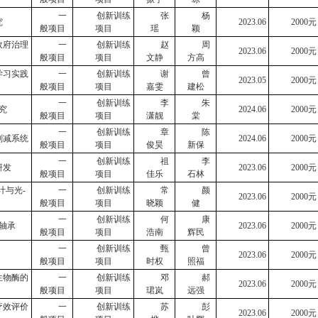
一
创新训练
张
杨
究
2023.
0
6
2000
元
般项目
项目
瑶
颖
政府治理
一
创新训练
赵
周
2023.06
2000
元
般项目
项目
文静
方高
学习实践
一
创新训练
谢
曾
2023.05
2000
元
般项目
项目
嘉雯
建松
一
创新训练
李
朱
究
2024.
0
6
2000
元
般项目
项目
潇靓
棠
一
创新训练
章
陈
削减系统
2024.06
2000
元
般项目
项目
俊昊
新保
一
创新训练
祖
李
研发
2023
.0
6
2000
元
般项目
项目
佳乐
石林
计与光
-
一
创新训练
常
颜
2023
.0
6
2000
元
般项目
项目
晓颖
健
一
创新训练
何
康
轴承
2023
.0
6
2000
元
般项目
项目
浩南
辉民
一
创新训练
甄
曾
2023
.0
6
2000
元
般项目
项目
时权
照福
生物酶的
一
创新训练
邓
郝
2023
.0
6
2000
元
般项目
项目
珺岚
远强
疗效评价
一
创新训练
苏
彭
2023
.0
6
2000
元