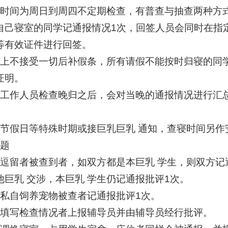
时间为周日到周四不定期检查，有普查与抽查两种方式，具
自己寝室的同学记通报情况1次，回签人员会同时在指
等有效证件进行回签。
则上不接受一切后补假条，所有请假不能按时归寝的同
证明。
次工作人员检查晚归之后，会对当晚的通报情况进行汇
遇节假日等特殊时期或接巨乳巨乳 通知，查寝时间另作
问题
性逗留者被查到者，如双方都是本巨乳 学生，则双方记
巨乳 交涉，本巨乳 学生仍记通报批评1次。
室私自饲养宠物被查者记通报批评1次。
绝填写检查情况者上报辅导员并由辅导员经行批评。