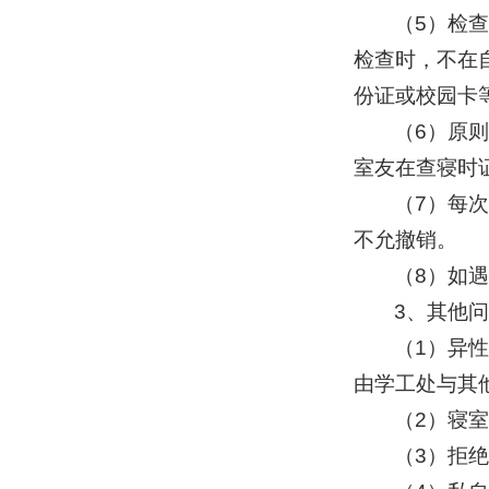
（5）检查
检查时，不在
份证或校园卡
（6）原
室友在查寝时
（7）每
不允撤销。
（8）如
3、其他
（1）异
由学工处与其他
（2）寝
（3）拒