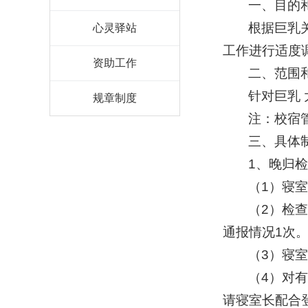
一、目的
根据巨乳
心灵驿站
工作进行适度
资助工作
二、范围
针对巨乳
规章制度
注：校宿
三、具体
1、晚归
（1）寝
（2）检
通报情况1次
（3）寝
（4）对
请寝室长配合